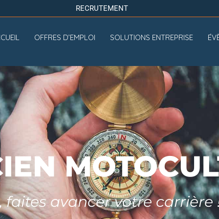
RECRUTEMENT
O
M
É
D
C
I
-
S
O
CUEIL
OFFRES D’EMPLOI
SOLUTIONS ENTREPRISE
ÉV
IEN MOTOCUL
 faites avancer votre carrière 