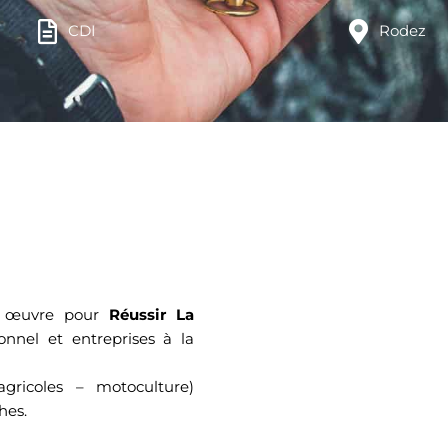
CDI
Rodez
n œuvre pour
Réussir La
onnel et entreprises à la
agricoles – motoculture)
hes.