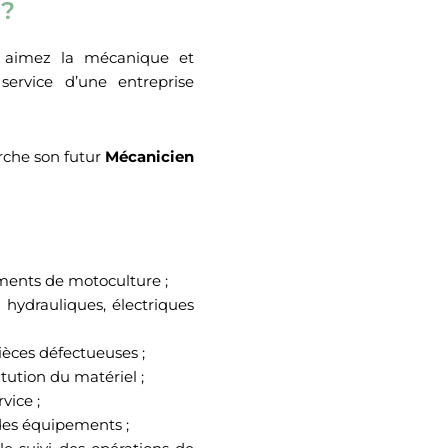
 ?
s aimez la mécanique et
ervice d’une entreprise
rche son futur
Mécanicien
ements de motoculture ;
hydrauliques, électriques
ièces défectueuses ;
itution du matériel ;
vice ;
des équipements ;