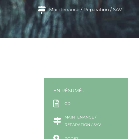
Maintenance / Réparation / SAV
EN RÉSUMÉ :
CDI
MAINTENANCE /
RÉPARATION / SAV
RODEZ