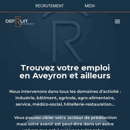
RECRUTEMENT
M
É
D
I
C
O
-
S
O
C
I
A
L
Men
prin
Trouvez votre emploi
en Aveyron et ailleurs
Nous intervenons dans tous les domaines d’activité :
industrie, bâtiment, agricole, agro-alimentaire,
service, médico-social, hôtellerie-restauration…
Vous pouvez cibler votre secteur de prédilection
mais votre avenir est peut-être dans un autre