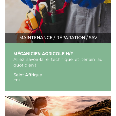
MAINTENANCE / RÉPARATION / SAV
MÉCANICIEN AGRICOLE H/F
Alliez savoir-faire technique et terrain au
quotidien !
Saint Affrique
CDI