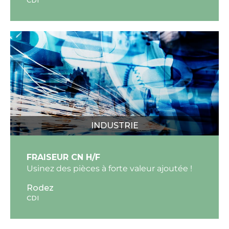
CDI
INDUSTRIE
FRAISEUR CN H/F
Usinez des pièces à forte valeur ajoutée !
Rodez
CDI